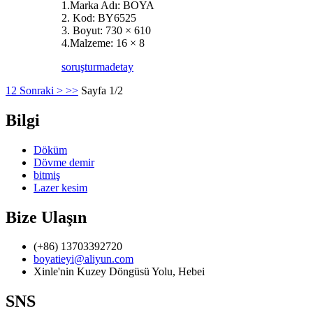
1.Marka Adı: BOYA
2. Kod: BY6525
3. Boyut: 730 × 610
4.Malzeme: 16 × 8
soruşturma
detay
1
2
Sonraki >
>>
Sayfa 1/2
Bilgi
Döküm
Dövme demir
bitmiş
Lazer kesim
Bize Ulaşın
(+86) 13703392720
boyatieyi@aliyun.com
Xinle'nin Kuzey Döngüsü Yolu, Hebei
SNS