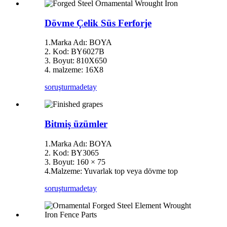
Dövme Çelik Süs Ferforje
1.Marka Adı: BOYA
2. Kod: BY6027B
3. Boyut: 810X650
4. malzeme: 16X8
soruşturma
detay
Bitmiş üzümler
1.Marka Adı: BOYA
2. Kod: BY3065
3. Boyut: 160 × 75
4.Malzeme: Yuvarlak top veya dövme top
soruşturma
detay