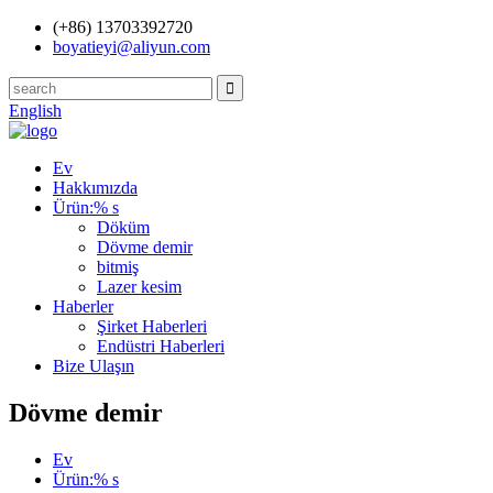
(+86) 13703392720
boyatieyi@aliyun.com
English
Ev
Hakkımızda
Ürün:% s
Döküm
Dövme demir
bitmiş
Lazer kesim
Haberler
Şirket Haberleri
Endüstri Haberleri
Bize Ulaşın
Dövme demir
Ev
Ürün:% s